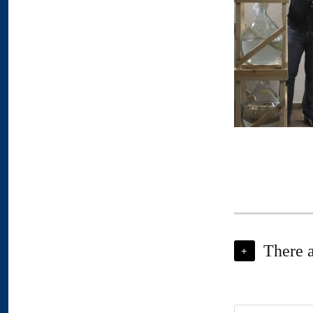
There 
+