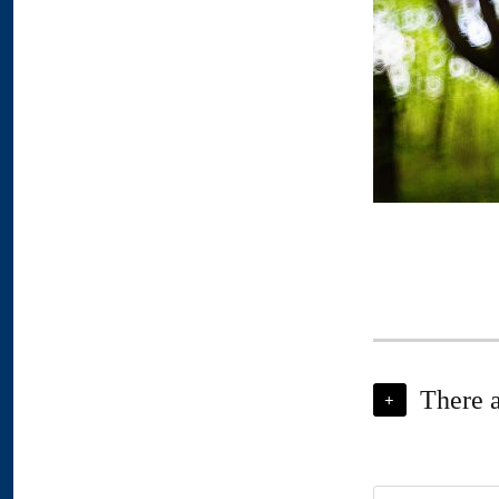
There 
+